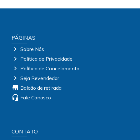
PÁGINAS
chevron_right
Sobre Nós
chevron_right
Política de Privacidade
chevron_right
Política de Cancelamento
chevron_right
Seja Revendedor
store
Balcão de retirada
headset_mic
Fale Conosco
CONTATO