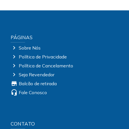
PÁGINAS
chevron_right
Sobre Nós
chevron_right
Política de Privacidade
chevron_right
Política de Cancelamento
chevron_right
Seja Revendedor
store
Balcão de retirada
headset_mic
Fale Conosco
CONTATO