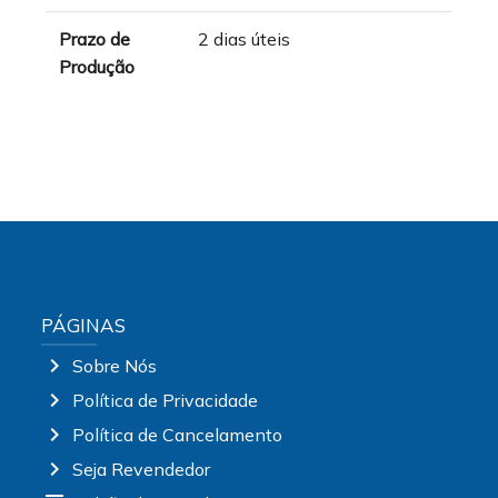
Prazo de
2 dias úteis
Produção
PÁGINAS
chevron_right
Sobre Nós
chevron_right
Política de Privacidade
chevron_right
Política de Cancelamento
chevron_right
Seja Revendedor