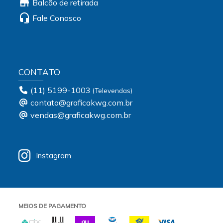
store
Balcão de retirada
headset_mic
Fale Conosco
CONTATO
(11) 5199-1003
contato@graficakwg.com.br
vendas@graficakwg.com.br
Instagram
MEIOS DE PAGAMENTO